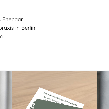
s Ehepaar
raxis in Berlin
m.