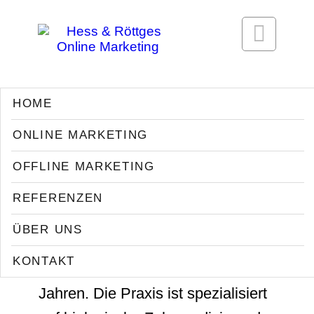

HOME
dentavit®
ONLINE MARKETING
Zürich/Rotkreuz,
OFFLINE MARKETING
CH.
REFERENZEN
ÜBER UNS
Wir betreuen dentavit® aus der
KONTAKT
Schweiz bereits seit über 10
Jahren. Die Praxis ist spezialisiert